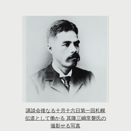
講談会後なる十月十六日第一回札幌
伝道として働かる 其隆三嶋常磐氏の
撮影せる写真