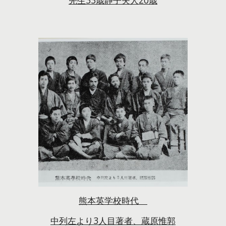
熊本英学校時代
中列左より3人目著者、蔵原惟郭