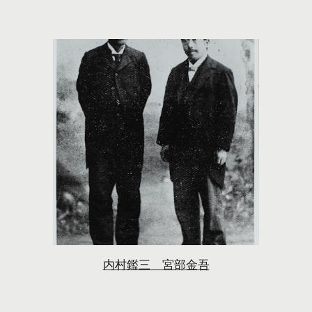
内村鑑三 宮部金吾