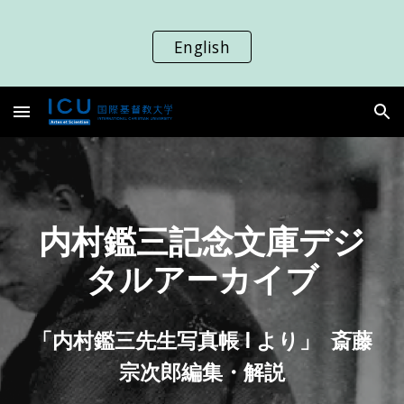
Skip to main content
Skip to navigation
English
内村鑑三記念文庫デジ
タルアーカイブ
「内村鑑三先生写真帳 Ⅰ より」 斎藤
宗次郎編集・解説