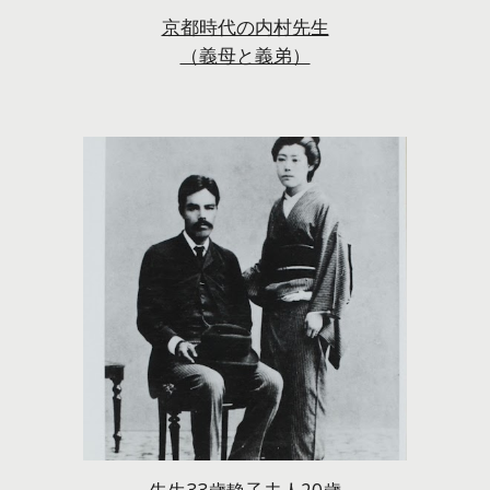
京都時代の内村先生
（義母と義弟）
先生33歳静子夫人20歳