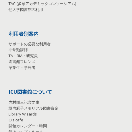
TAC
(
多摩アカデミックコンソーシアム
)
他大学図書館の利用
利用者別案内
サポートの必要な利用者
非常勤講師
TA
・
RIA
・
研究員
図書館フレンズ
卒業生・学外者
ICU図書館について
内村鑑三記念文庫
堀内彩子メモリアル図書資金
Library Wizards
O’s cafe
開館カレンダー・時間
館内マップ・ルール