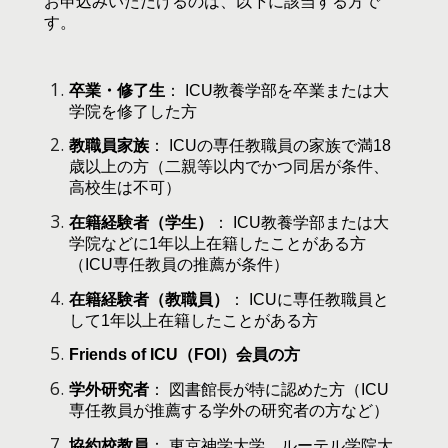
お申込みいただけるのは、以下に該当する方で
す。
卒業・修了生
： ICU教養学部を卒業または大
学院を修了した方
教職員家族
： ICUの専任教職員の家族で満18
歳以上の方（二親等以内でかつ同居が条件、
高校生は不可）
在籍経験者（学生）
： ICU教養学部または大
学院などに1年以上在籍したことがある方
（ICU専任教員の推薦が条件）
在籍経験者（教職員）
： ICUに専任教職員と
して1年以上在籍したことがある方
Friends of ICU（FOI）会員の方
学外研究者
： 図書館長が特に認めた方（ICU
専任教員が推薦する学外の研究者の方など）
協約校教員
： 東京神学大学、ルーテル学院大