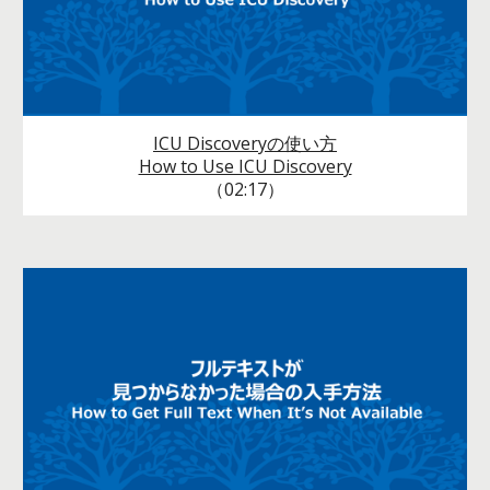
ICU Discoveryの使い方
How to Use ICU Discovery
（02:17）