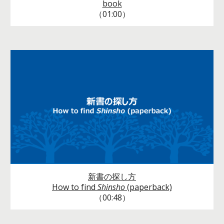
book
（01:00）
新書の探し方
How to find
Shinsho
(paperback)
（00:48）