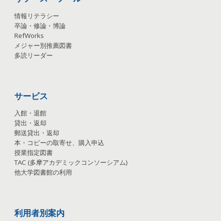
情報リテラシー
卒論・修論・博論
RefWorks
メジャー別推薦図書
多読リーダー
サービス
入館・退館
貸出・返却
郵送貸出・返却
本・コピーの取寄せ、購入申込
授業指定図書
TAC
(
多摩アカデミックコンソーシアム
)
他大学図書館の利用
利用者別案内