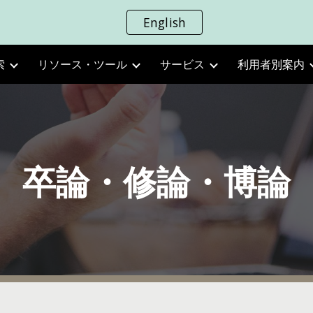
English
ip to main content
Skip to navigat
索
リソース・ツール
サービス
利用者別案内
卒論・修論・博論