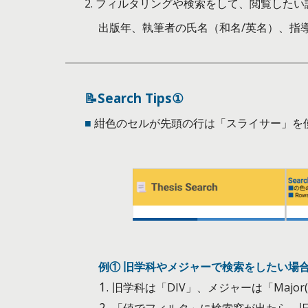
2. フィルタリングや検索をして、閲覧した
出版年、執筆者の氏名（和名/英名）、指
📝Search Tips①
■
紺色のセルが先頭の行は「スライサー」を
例① 旧学科やメジャーで検索をしたい場
旧学科は
「DIV」、メジャーは「Maj