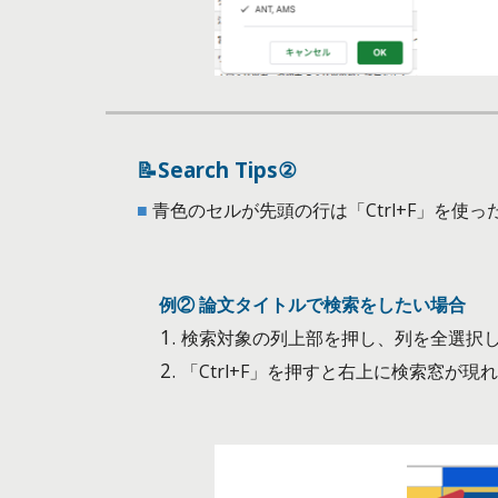
📝Search Tips②
■
青
色のセルが先頭の行は「Ctrl+F」を使
例② 論文タイトルで検索をしたい場合
検索対象の列上部を押し、列を全選択
「Ctrl+F」を押すと右上に検索窓が