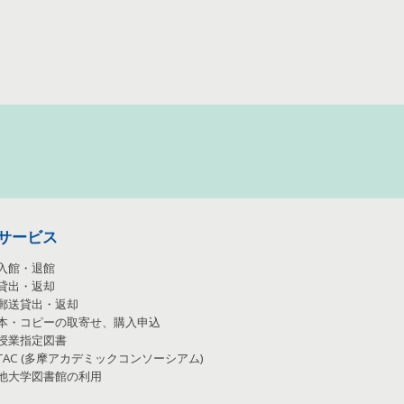
サービス
入館・退館
貸出・返却
郵送貸出・返却
本・コピーの取寄せ、購入申込
授業指定図書
TAC
(
多摩アカデミックコンソーシアム
)
他大学図書館の利用