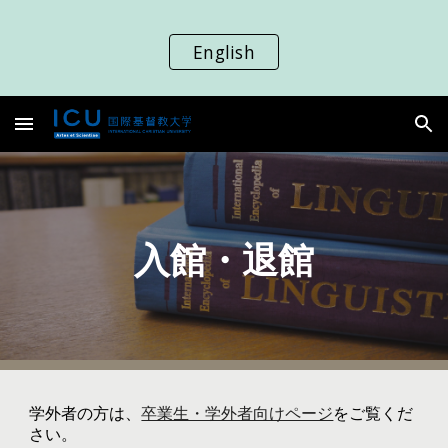
Skip to main content
Skip to navigation
English
入館
・
退館
学外者の方は、
卒業生・学外者向けページ
をご覧くだ
さい。